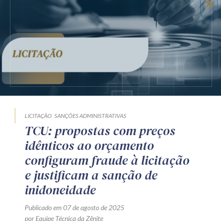
Receba por RSS
Av. Sete de Setembro, 4698
Batel
Curitiba
/
PR
CEP
80240-000
Telefone (41) 2109-8666
Whatsapp (41) 98881-6616
LICITAÇÃO
SANÇÕES ADMINISTRATIVAS
TCU: propostas com preços
idênticos ao orçamento
configuram fraude à licitação
e justificam a sanção de
inidoneidade
Publicado em 07 de agosto de 2025
por Equipe Técnica da Zênite