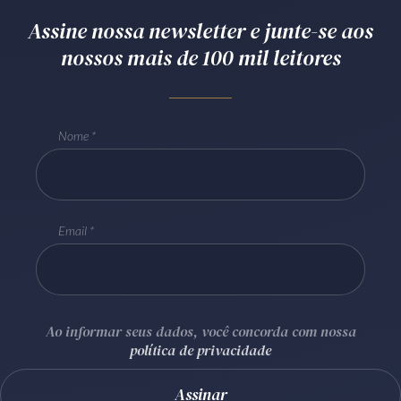
Receba por RSS
Assine nossa newsletter e junte-se aos
nossos mais de 100 mil leitores
Av. Sete de Setembro, 4698
Batel
Curitiba
/
PR
CEP
80240-000
Nome
Telefone (41) 2109-8666
Whatsapp (41) 98881-6616
Email
Ao informar seus dados, você concorda com nossa
política de privacidade