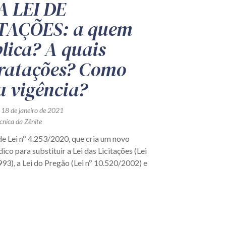
 LEI DE
TAÇÕES: a quem
plica? A quais
ratações? Como
 a vigência?
 18 de janeiro de 2021
cnica da Zênite
e Lei nº 4.253/2020, que cria um novo
dico para substituir a Lei das Licitações (Lei
93), a Lei do Pregão (Lei nº 10.520/2002) e