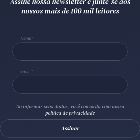
Assine nossa newsletter e junte-se aos
Receba por RSS
nossos mais de 100 mil leitores
Av. Sete de Setembro, 4698
Nome
Batel
Curitiba
/
PR
CEP
80240-000
Telefone (41) 2109-8666
Whatsapp (41) 98881-6616
Email
Ao informar seus dados, você concorda com nossa
política de privacidade