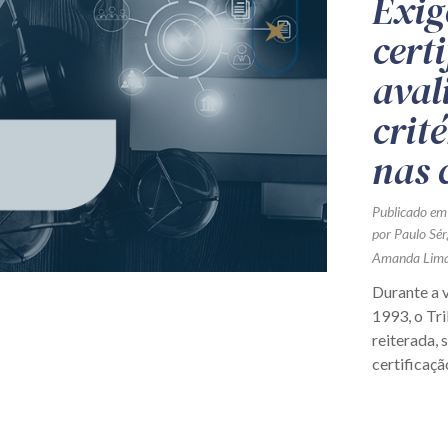
Exig
certi
aval
crit
nas 
Publicado em
por
Paulo Sér
Amanda Lima
Durante a v
1993, o Tr
reiterada, 
certificação