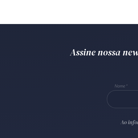
Assine nossa news
Nome
Ao inf