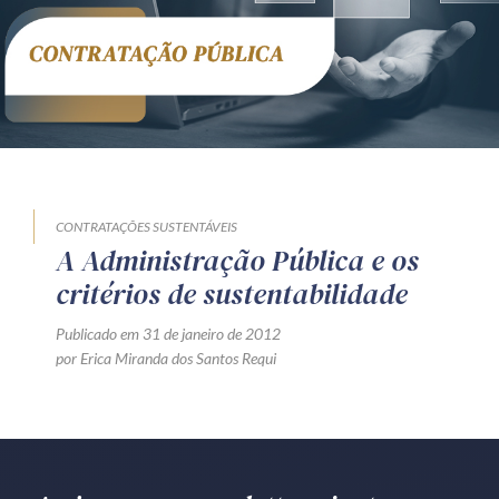
Receba por RSS
Av. Sete de Setembro, 4698
Batel
Curitiba
/
PR
CEP
80240-000
Telefone (41) 2109-8666
Whatsapp (41) 98881-6616
CONTRATAÇÕES SUSTENTÁVEIS
A Administração Pública e os
critérios de sustentabilidade
Publicado em 31 de janeiro de 2012
por Erica Miranda dos Santos Requi