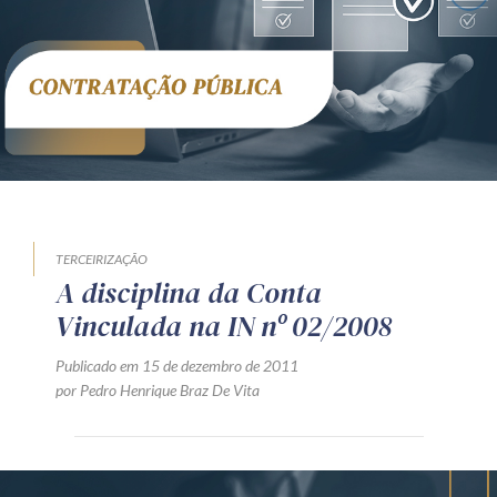
Receba por RSS
Av. Sete de Setembro, 4698
Batel
Curitiba
/
PR
CEP
80240-000
Telefone (41) 2109-8666
Whatsapp (41) 98881-6616
TERCEIRIZAÇÃO
A disciplina da Conta
Vinculada na IN nº 02/2008
Publicado em 15 de dezembro de 2011
por Pedro Henrique Braz De Vita