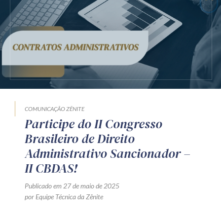
Receba por RSS
Av. Sete de Setembro, 4698
Batel
Curitiba
/
PR
CEP
80240-000
Telefone (41) 2109-8666
Whatsapp (41) 98881-6616
COMUNICAÇÃO ZÊNITE
Participe do II Congresso
Brasileiro de Direito
Administrativo Sancionador –
II CBDAS!
Publicado em 27 de maio de 2025
por Equipe Técnica da Zênite