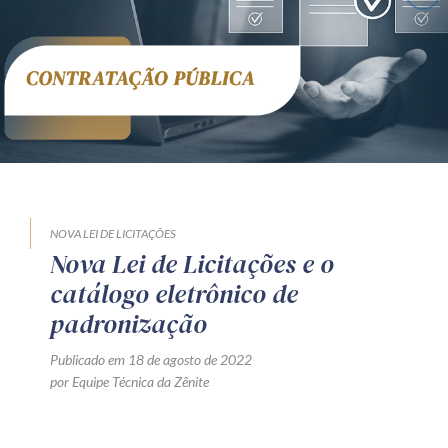
Receba por RSS
Av. Sete de Setembro, 4698
Batel
Curitiba
/
PR
CEP
80240-000
Telefone (41) 2109-8666
Whatsapp (41) 98881-6616
NOVA LEI DE LICITAÇÕES
Nova Lei de Licitações e o
catálogo eletrônico de
padronização
Publicado em 18 de agosto de 2022
por Equipe Técnica da Zênite