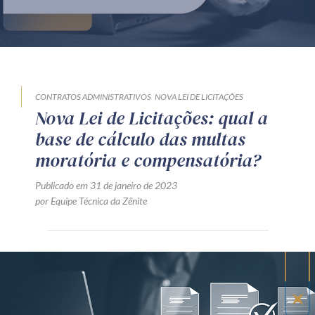
Produtos e serviços
Zênite Fácil IA
Zênite Play
Orientação por Escrito
CONTRATOS ADMINISTRATIVOS
NOVA LEI DE LICITAÇÕES
Nova Lei de Licitações: qual a
Mentoria Zênite
base de cálculo das multas
moratória e compensatória?
Capacitação
Publicado em 31 de janeiro de 2023
por Equipe Técnica da Zênite
Zênite Online
Eventos presenciais
Zênite in Company
Diferenciais