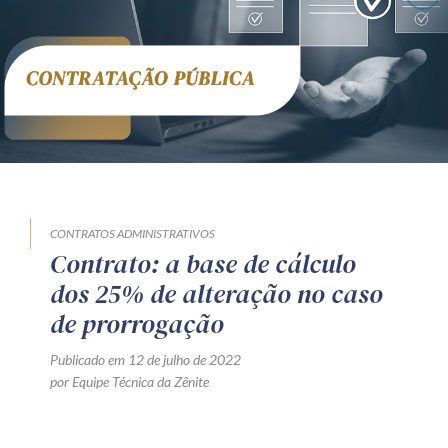
Receba por RSS
Av. Sete de Setembro, 4698
Batel
Curitiba
/
PR
CEP
80240-000
Telefone (41) 2109-8666
Whatsapp (41) 98881-6616
CONTRATOS ADMINISTRATIVOS
Contrato: a base de cálculo
dos 25% de alteração no caso
de prorrogação
Publicado em 12 de julho de 2022
por Equipe Técnica da Zênite