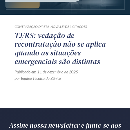
Produtos e serviços
Zênite Fácil IA
CONTRATAÇÃO DIRETA
NOVA LEI DE LICITAÇÕES
Zênite Play
TJ/RS: vedação de
Orientação por Escrito
recontratação não se aplica
Mentoria Zênite
quando as situações
emergenciais são distintas
Capacitação
Publicado em 11 de dezembro de 2025
por Equipe Técnica da Zênite
Zênite Online
Eventos presenciais
Zênite in Company
Diferenciais
Assine nossa newsletter e junte-se aos