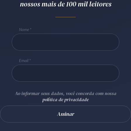
nossos mais de 100 mil leitores
Receba por RSS
Nome
Av. Sete de Setembro, 4698
Batel
Curitiba
/
PR
CEP
80240-000
Telefone (41) 2109-8666
Whatsapp (41) 98881-6616
Email
Ao informar seus dados, você concorda com nossa
política de privacidade