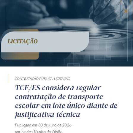
Receba por RSS
Av. Sete de Setembro, 4698
Batel
Curitiba
/
PR
CEP
80240-000
Telefone (41) 2109-8666
Whatsapp (41) 98881-6616
CONTRATAÇÃO PÚBLICA
LICITAÇÃO
TCE/ES considera regular
contratação de transporte
escolar em lote único diante de
justificativa técnica
Publicado em 30 de julho de 2026
por Equipe Técnica da Zênite