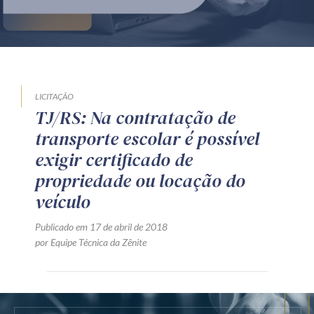
Produtos e serviços
Zênite Fácil IA
Zênite Play
Orientação por Escrito
LICITAÇÃO
TJ/RS: Na contratação de
Mentoria Zênite
transporte escolar é possível
exigir certificado de
Capacitação
propriedade ou locação do
veículo
Zênite Online
Publicado em 17 de abril de 2018
Eventos presenciais
por Equipe Técnica da Zênite
Zênite in Company
Diferenciais