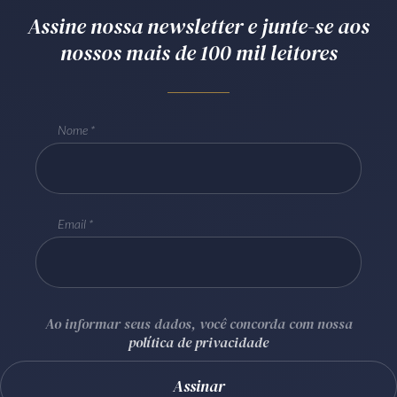
Assine nossa newsletter e junte-se aos
Receba por RSS
nossos mais de 100 mil leitores
Av. Sete de Setembro, 4698
Batel
Curitiba
/
PR
CEP
80240-000
Nome
Telefone (41) 2109-8666
Whatsapp (41) 98881-6616
Email
Ao informar seus dados, você concorda com nossa
política de privacidade