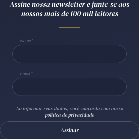
Assine nossa newsletter e junte-se aos
Receba por RSS
nossos mais de 100 mil leitores
Av. Sete de Setembro, 4698
Nome
Batel
Curitiba
/
PR
CEP
80240-000
Telefone (41) 2109-8666
Whatsapp (41) 98881-6616
Email
Ao informar seus dados, você concorda com nossa
política de privacidade