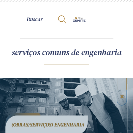
A Zênite
serviços comuns de engenharia
Como publicar conosco
Site da Zênite
Contato
Termos de uso
Política de Privacidade
Guia de Direitos dos Titulares de Dados
Encarregado (contato)