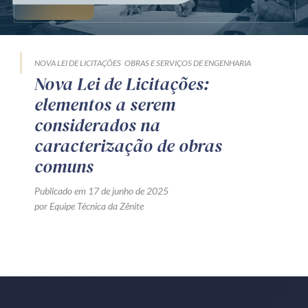
Produtos e serviços
Zênite Fácil IA
NOVA LEI DE LICITAÇÕES
OBRAS E SERVIÇOS DE ENGENHARIA
Zênite Play
Nova Lei de Licitações:
Orientação por Escrito
elementos a serem
Mentoria Zênite
considerados na
caracterização de obras
comuns
Capacitação
Publicado em 17 de junho de 2025
Zênite Online
por Equipe Técnica da Zênite
Eventos presenciais
Zênite in Company
Diferenciais