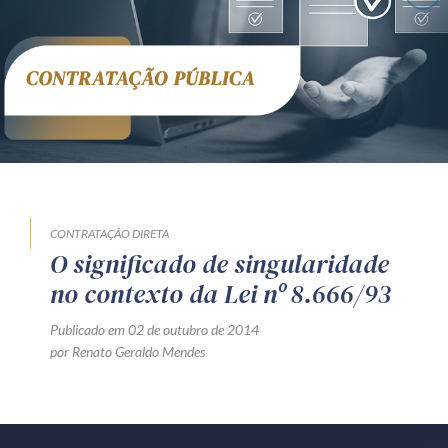
Receba por RSS
Av. Sete de Setembro, 4698
Batel
Curitiba
/
PR
CEP
80240-000
Telefone (41) 2109-8666
Whatsapp (41) 98881-6616
CONTRATAÇÃO DIRETA
O significado de singularidade
no contexto da Lei nº 8.666/93
Publicado em 02 de outubro de 2014
por Renato Geraldo Mendes