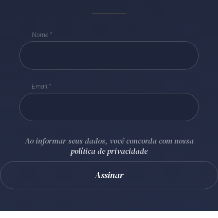
Receba por RSS
Nome
Av. Sete de Setembro, 4698
Batel
Curitiba
/
PR
CEP
80240-000
Telefone (41) 2109-8666
Email
Whatsapp (41) 98881-6616
Ao informar seus dados, você concorda com nossa
política de privacidade