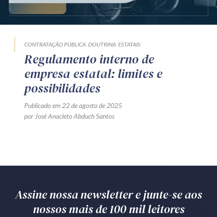
Produtos e serviços
Zênite Fácil IA
CONTRATAÇÃO PÚBLICA
DOUTRINA
ESTATAIS
Zênite Play
Regulamento interno de
Orientação por Escrito
empresa estatal: limites e
Mentoria Zênite
possibilidades
Publicado em 22 de agosto de 2025
por José Anacleto Abduch Santos
Capacitação
Zênite Online
Eventos presenciais
Zênite in Company
Diferenciais
Assine nossa newsletter e junte-se aos
nossos mais de 100 mil leitores