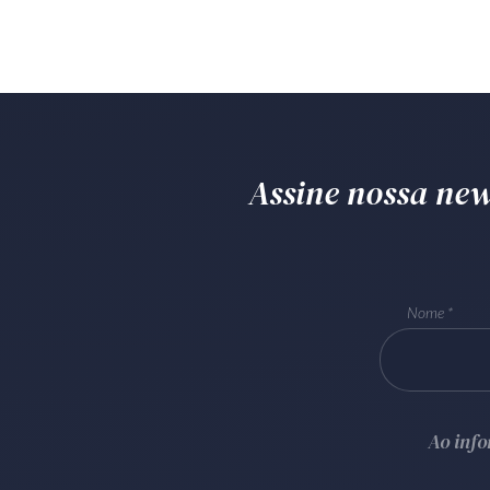
Assine nossa news
Nome
Ao inf