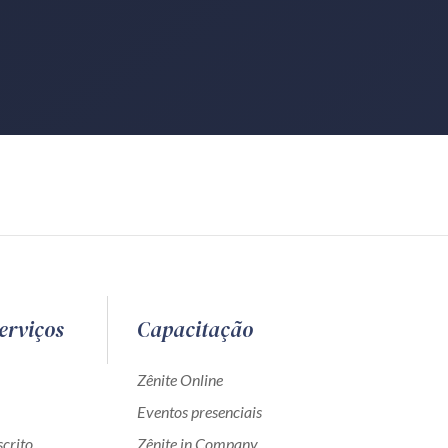
erviços
Capacitação
Zênite Online
Eventos presenciais
crito
Zênite in Company