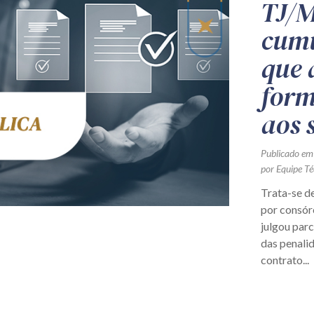
TJ/M
cumu
que 
form
aos 
Publicado em
por Equipe Té
Trata-se d
por consór
julgou par
das penali
contrato...