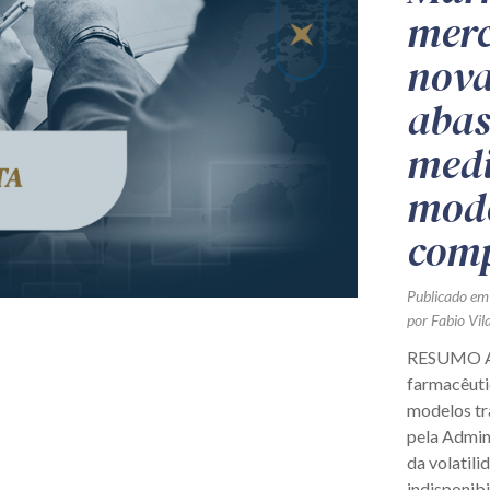
merc
nova
abas
medi
mode
comp
Publicado em
por
Fabio Vil
RESUMO A 
farmacêuti
modelos tra
pela Admin
da volatili
indisponibi