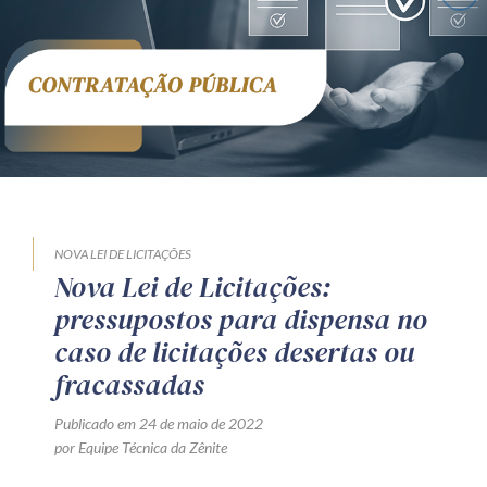
Receba por RSS
Av. Sete de Setembro, 4698
Batel
Curitiba
/
PR
CEP
80240-000
Telefone (41) 2109-8666
Whatsapp (41) 98881-6616
NOVA LEI DE LICITAÇÕES
Nova Lei de Licitações:
pressupostos para dispensa no
caso de licitações desertas ou
fracassadas
Publicado em 24 de maio de 2022
por Equipe Técnica da Zênite