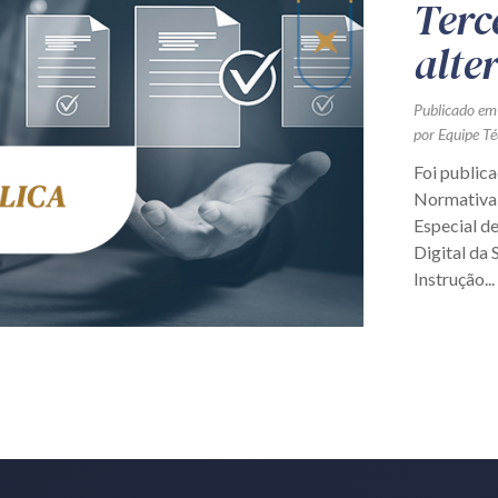
Terc
alte
Publicado em
por Equipe Té
Foi publica
Normativa 
Especial d
Digital da 
Instrução...