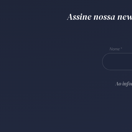
Assine nossa news
Nome
Ao inf