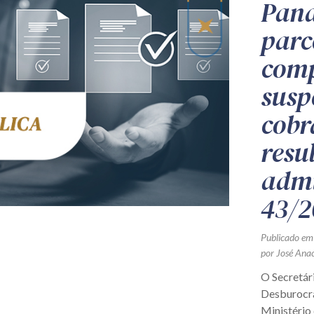
Pand
parc
comp
susp
cobr
resu
admi
43/2
Publicado em
por José Ana
O Secretári
Desburocra
Ministério