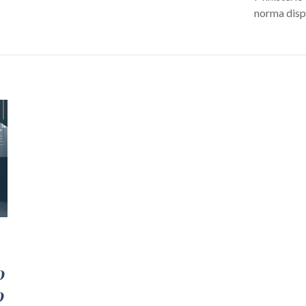
norma dispõ
o
o