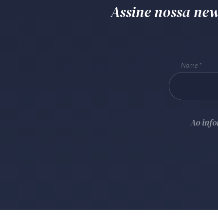
Assine nossa news
Nome
Ao inf