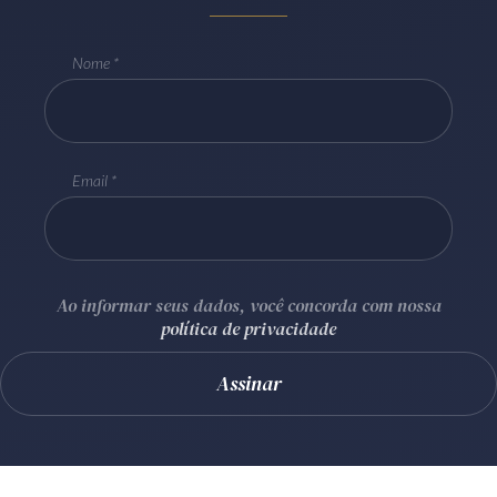
Receba por RSS
Nome
Av. Sete de Setembro, 4698
Batel
Curitiba
/
PR
CEP
80240-000
Email
Telefone (41) 2109-8666
Whatsapp (41) 98881-6616
Ao informar seus dados, você concorda com nossa
política de privacidade