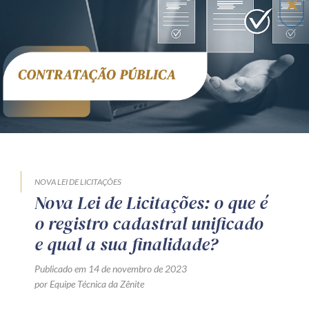
Receba por RSS
Av. Sete de Setembro, 4698
Batel
Curitiba
/
PR
CEP
80240-000
Telefone (41) 2109-8666
Whatsapp (41) 98881-6616
NOVA LEI DE LICITAÇÕES
Nova Lei de Licitações: o que é
o registro cadastral unificado
e qual a sua finalidade?
Publicado em 14 de novembro de 2023
por Equipe Técnica da Zênite