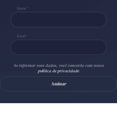
Receba por RSS
Nome
Av. Sete de Setembro, 4698
Batel
Curitiba
/
PR
CEP
80240-000
Email
Telefone (41) 2109-8666
Whatsapp (41) 98881-6616
Ao informar seus dados, você concorda com nossa
política de privacidade