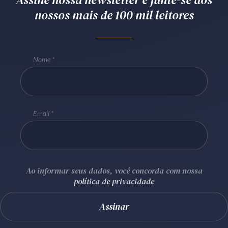
nossos mais de 100 mil leitores
Receba por RSS
Av. Sete de Setembro, 4698
Nome
Batel
Curitiba
/
PR
CEP
80240-000
Telefone (41) 2109-8666
Whatsapp (41) 98881-6616
Email
Ao informar seus dados, você concorda com nossa
política de privacidade