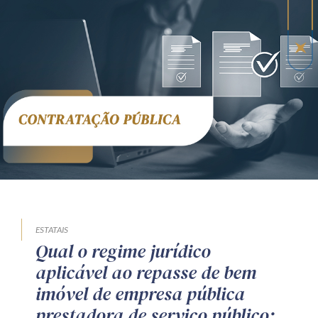
Receba por RSS
Av. Sete de Setembro, 4698
Batel
Curitiba
/
PR
CEP
80240-000
Telefone (41) 2109-8666
Whatsapp (41) 98881-6616
ESTATAIS
Qual o regime jurídico
aplicável ao repasse de bem
imóvel de empresa pública
prestadora de serviço público: