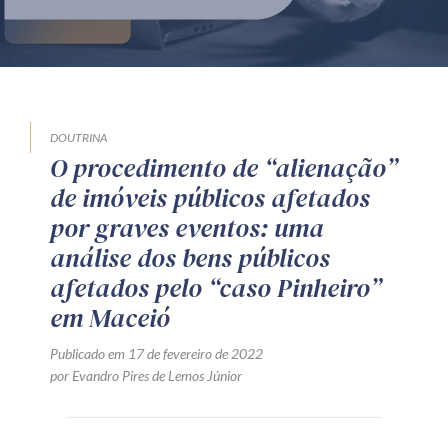
Produtos e serviços
Zênite Fácil IA
Zênite Play
Orientação por Escrito
DOUTRINA
O procedimento de “alienação”
Mentoria Zênite
de imóveis públicos afetados
por graves eventos: uma
Capacitação
análise dos bens públicos
afetados pelo “caso Pinheiro”
Zênite Online
em Maceió
Eventos presenciais
Publicado em 17 de fevereiro de 2022
Zênite in Company
por Evandro Pires de Lemos Júnior
Diferenciais