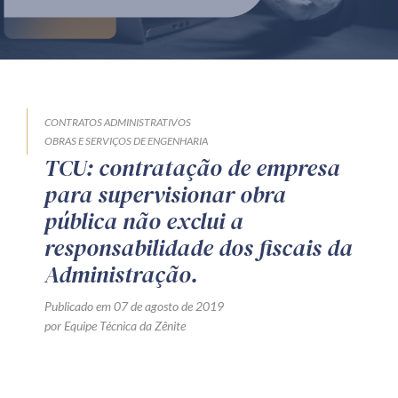
Produtos e serviços
Zênite Fácil IA
Zênite Play
Orientação por Escrito
CONTRATOS ADMINISTRATIVOS
OBRAS E SERVIÇOS DE ENGENHARIA
Mentoria Zênite
TCU: contratação de empresa
para supervisionar obra
pública não exclui a
Capacitação
responsabilidade dos fiscais da
Zênite Online
Administração.
Eventos presenciais
Publicado em 07 de agosto de 2019
Zênite in Company
por Equipe Técnica da Zênite
Diferenciais