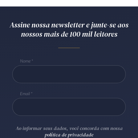
Receba por RSS
Assine nossa newsletter e junte-se aos
nossos mais de 100 mil leitores
Av. Sete de Setembro, 4698
Batel
Curitiba
/
PR
CEP
80240-000
Telefone (41) 2109-8666
Nome
Whatsapp (41) 98881-6616
Email
Ao informar seus dados, você concorda com nossa
política de privacidade