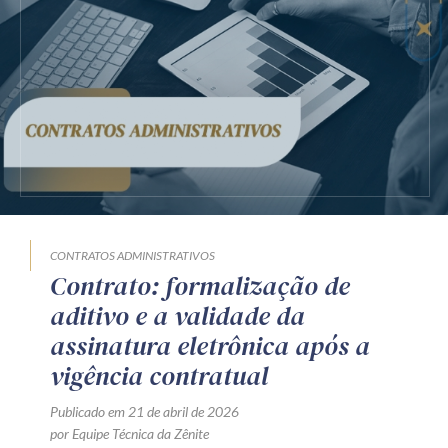
Receba por RSS
Av. Sete de Setembro, 4698
Batel
Curitiba
/
PR
CEP
80240-000
Telefone (41) 2109-8666
Whatsapp (41) 98881-6616
CONTRATOS ADMINISTRATIVOS
Contrato: formalização de
aditivo e a validade da
assinatura eletrônica após a
vigência contratual
Publicado em 21 de abril de 2026
por Equipe Técnica da Zênite