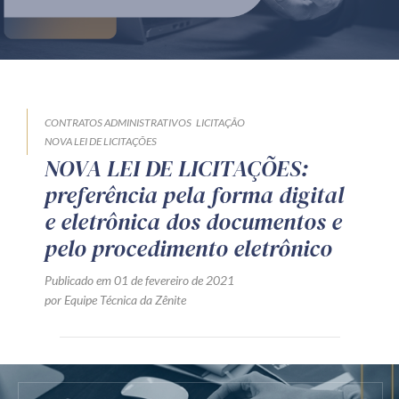
Produtos e serviços
Zênite Fácil IA
Zênite Play
Orientação por Escrito
CONTRATOS ADMINISTRATIVOS
LICITAÇÃO
NOVA LEI DE LICITAÇÕES
Mentoria Zênite
NOVA LEI DE LICITAÇÕES:
preferência pela forma digital
e eletrônica dos documentos e
Capacitação
pelo procedimento eletrônico
Zênite Online
Publicado em 01 de fevereiro de 2021
Eventos presenciais
por Equipe Técnica da Zênite
Zênite in Company
Diferenciais