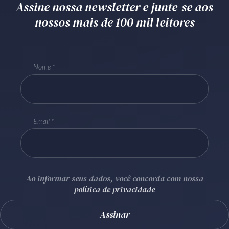
Assine nossa newsletter e junte-se aos
Receba por RSS
nossos mais de 100 mil leitores
Av. Sete de Setembro, 4698
Nome
Batel
Curitiba
/
PR
CEP
80240-000
Telefone (41) 2109-8666
Whatsapp (41) 98881-6616
Email
Ao informar seus dados, você concorda com nossa
política de privacidade