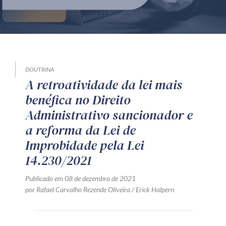
Produtos e serviços
Zênite Fácil IA
Zênite Play
Orientação por Escrito
DOUTRINA
A retroatividade da lei mais
Mentoria Zênite
benéfica no Direito
Administrativo sancionador e
Capacitação
a reforma da Lei de
Improbidade pela Lei
Zênite Online
14.230/2021
Eventos presenciais
Publicado em 08 de dezembro de 2021
Zênite in Company
por Rafael Carvalho Rezende Oliveira / Erick Halpern
Diferenciais