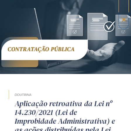
Receba por RSS
Av. Sete de Setembro, 4698
Batel
Curitiba
/
PR
CEP
80240-000
Telefone (41) 2109-8666
Whatsapp (41) 98881-6616
DOUTRINA
Aplicação retroativa da Lei nº
14.230/2021 (Lei de
Improbidade Administrativa) e
as ações distribuídas pela Lei