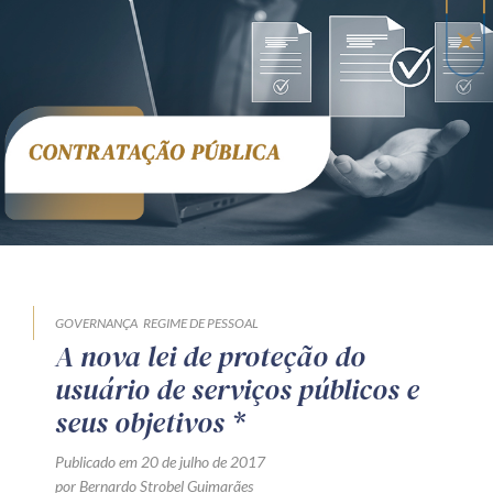
Receba por RSS
Av. Sete de Setembro, 4698
Batel
Curitiba
/
PR
CEP
80240-000
Telefone (41) 2109-8666
Whatsapp (41) 98881-6616
GOVERNANÇA
REGIME DE PESSOAL
A nova lei de proteção do
usuário de serviços públicos e
seus objetivos *
Publicado em 20 de julho de 2017
por Bernardo Strobel Guimarães