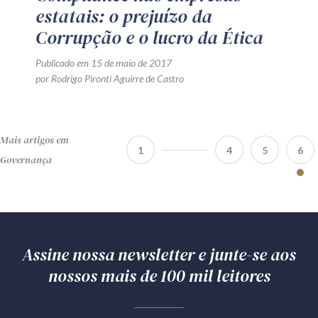
estatais: o prejuízo da
Corrupção e o lucro da Ética
Publicado em 15 de maio de 2017
por Rodrigo Pironti Aguirre de Castro
Mais artigos em
1
4
5
6
Governança
Assine nossa newsletter e junte-se aos
nossos mais de 100 mil leitores