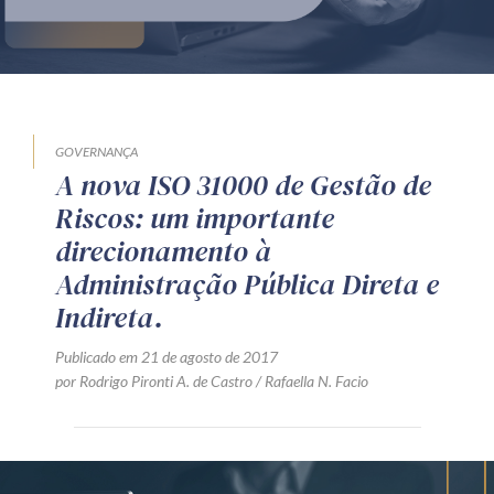
Produtos e serviços
Zênite Fácil IA
Zênite Play
Orientação por Escrito
GOVERNANÇA
A nova ISO 31000 de Gestão de
Mentoria Zênite
Riscos: um importante
direcionamento à
Capacitação
Administração Pública Direta e
Indireta.
Zênite Online
Publicado em 21 de agosto de 2017
Eventos presenciais
por Rodrigo Pironti A. de Castro / Rafaella N. Facio
Zênite in Company
Diferenciais