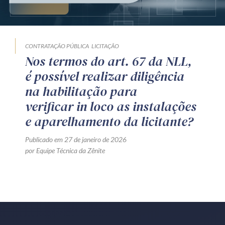
Produtos e serviços
Zênite Fácil IA
CONTRATAÇÃO PÚBLICA
LICITAÇÃO
Zênite Play
Nos termos do art. 67 da NLL,
Orientação por Escrito
é possível realizar diligência
Mentoria Zênite
na habilitação para
verificar in loco as instalações
e aparelhamento da licitante?
Capacitação
Publicado em 27 de janeiro de 2026
Zênite Online
por Equipe Técnica da Zênite
Eventos presenciais
Zênite in Company
Diferenciais