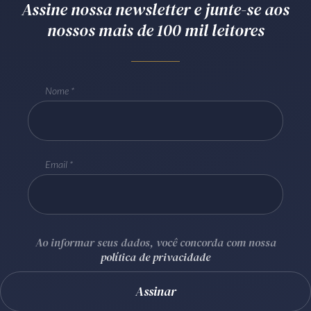
Assine nossa newsletter e junte-se aos
Receba por RSS
nossos mais de 100 mil leitores
Av. Sete de Setembro, 4698
Nome
Batel
Curitiba
/
PR
CEP
80240-000
Telefone (41) 2109-8666
Whatsapp (41) 98881-6616
Email
Ao informar seus dados, você concorda com nossa
política de privacidade