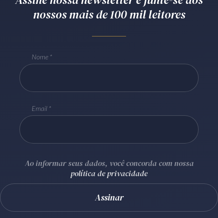
nossos mais de 100 mil leitores
Receba por RSS
Av. Sete de Setembro, 4698
Nome
Batel
Curitiba
/
PR
CEP
80240-000
Telefone (41) 2109-8666
Whatsapp (41) 98881-6616
Email
Ao informar seus dados, você concorda com nossa
política de privacidade