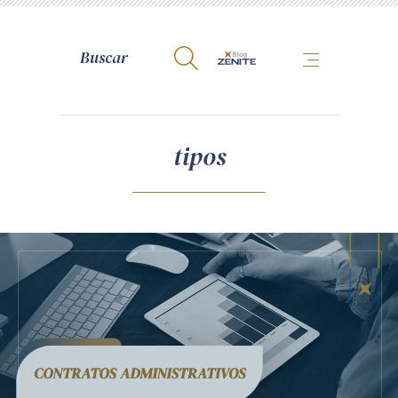
A Zênite
tipos
Como publicar conosco
Site da Zênite
Contato
Termos de uso
Política de Privacidade
Guia de Direitos dos Titulares de Dados
Encarregado (contato)