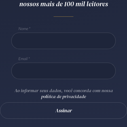
nossos mais de 100 mil leitores
Receba por RSS
Nome
Av. Sete de Setembro, 4698
Batel
Curitiba
/
PR
CEP
80240-000
Telefone (41) 2109-8666
Whatsapp (41) 98881-6616
Email
Ao informar seus dados, você concorda com nossa
política de privacidade