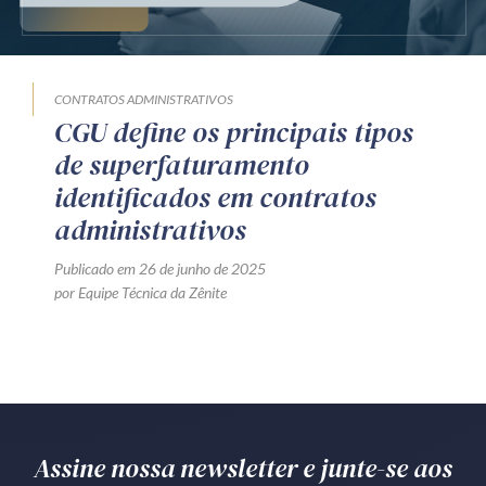
Produtos e serviços
Zênite Fácil IA
CONTRATOS ADMINISTRATIVOS
Zênite Play
CGU define os principais tipos
Orientação por Escrito
de superfaturamento
Mentoria Zênite
identificados em contratos
administrativos
Capacitação
Publicado em 26 de junho de 2025
por Equipe Técnica da Zênite
Zênite Online
Eventos presenciais
Zênite in Company
Diferenciais
Assine nossa newsletter e junte-se aos