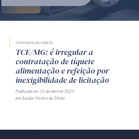
Produtos e serviços
Zênite Fácil IA
Zênite Play
Orientação por Escrito
CONTRATAÇÃO DIRETA
TCE/MG: é irregular a
Mentoria Zênite
contratação de tíquete
alimentação e refeição por
Capacitação
inexigibilidade de licitação
Publicado em 15 de abril de 2021
Zênite Online
por Equipe Técnica da Zênite
Eventos presenciais
Zênite in Company
Diferenciais