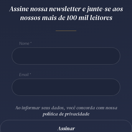
Assine nossa newsletter e junte-se aos
Receba por RSS
nossos mais de 100 mil leitores
Av. Sete de Setembro, 4698
Batel
Curitiba
/
PR
CEP
80240-000
Nome
Telefone (41) 2109-8666
Whatsapp (41) 98881-6616
Email
Ao informar seus dados, você concorda com nossa
política de privacidade