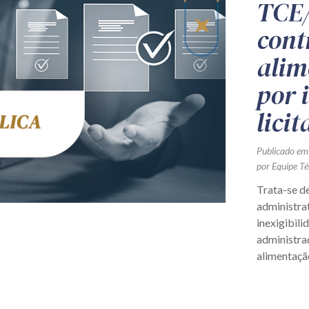
TCE/
cont
alim
por 
lici
Publicado em
por Equipe Té
Trata-se d
administra
inexigibili
administra
alimentação