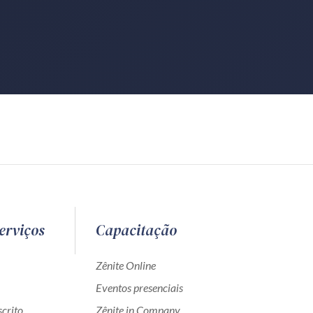
erviços
Capacitação
Zênite Online
Eventos presenciais
crito
Zênite in Company