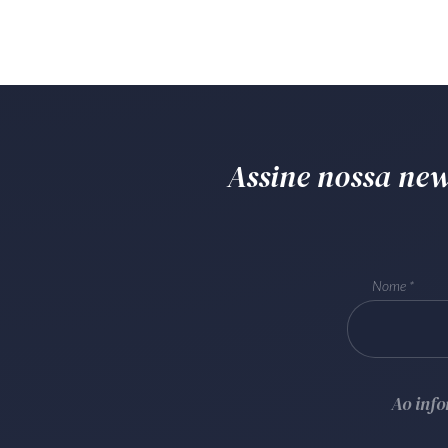
Assine nossa news
Nome
Ao inf