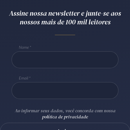
Receba por RSS
Assine nossa newsletter e junte-se aos
nossos mais de 100 mil leitores
Av. Sete de Setembro, 4698
Batel
Curitiba
/
PR
CEP
80240-000
Nome
Telefone (41) 2109-8666
Whatsapp (41) 98881-6616
Email
Ao informar seus dados, você concorda com nossa
política de privacidade