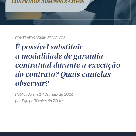
Produtos e serviços
Zênite Fácil IA
Zênite Play
CONTRATOS ADMINISTRATIVOS
Orientação por Escrito
É possível substituir
Mentoria Zênite
a modalidade de garantia
contratual durante a execução
do contrato? Quais cautelas
Capacitação
observar?
Zênite Online
Publicado em 19 de maio de 2026
Eventos presenciais
por Equipe Técnica da Zênite
Zênite in Company
Diferenciais