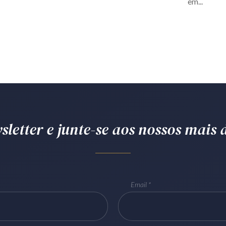
em...
letter e junte-se aos nossos mais d
Email