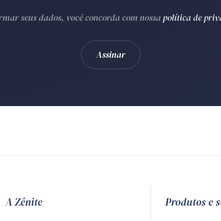
ormar seus dados, você concorda com nossa
política de pri
A Zênite
Produtos e s