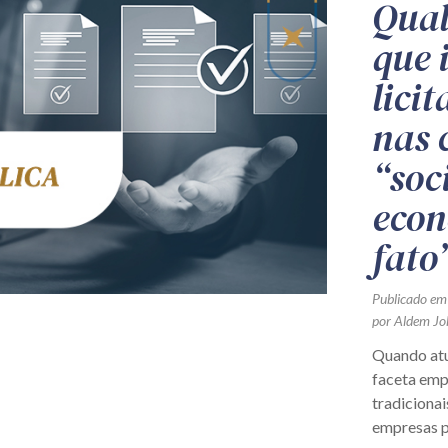
Qual
que 
lici
nas
“soc
econ
fato
Publicado em
por Aldem Jo
Quando atu
faceta empr
tradicionai
empresas p