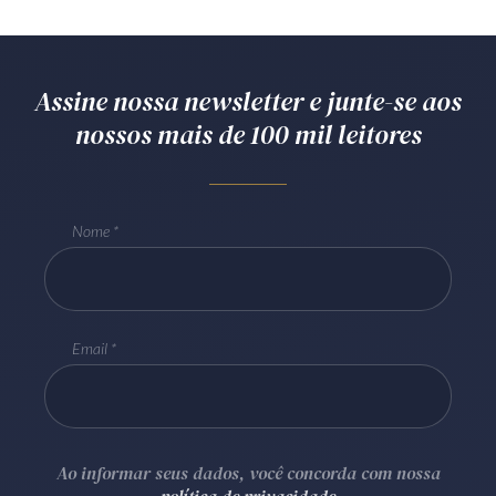
Receba por RSS
Assine nossa newsletter e junte-se aos
Av. Sete de Setembro, 4698
nossos mais de 100 mil leitores
Batel
Curitiba
/
PR
CEP
80240-000
Telefone (41) 2109-8666
Whatsapp (41) 98881-6616
Nome
Email
Ao informar seus dados, você concorda com nossa