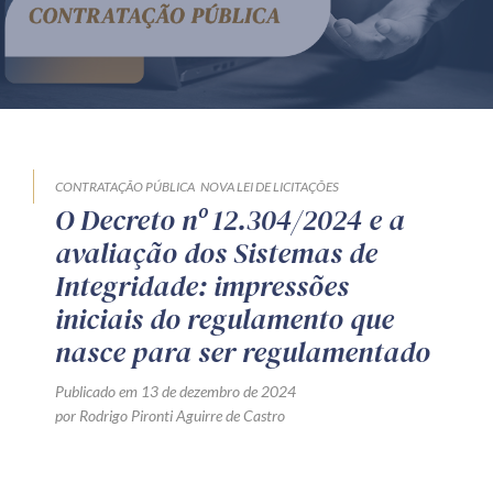
Produtos e serviços
Zênite Fácil IA
Zênite Play
Orientação por Escrito
Mentoria Zênite
CONTRATAÇÃO PÚBLICA
NOVA LEI DE LICITAÇÕES
O Decreto nº 12.304/2024 e a
avaliação dos Sistemas de
Capacitação
Integridade: impressões
iniciais do regulamento que
Zênite Online
nasce para ser regulamentado
Eventos presenciais
Zênite in Company
Publicado em 13 de dezembro de 2024
por Rodrigo Pironti Aguirre de Castro
Diferenciais