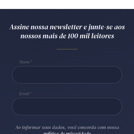
Receba por RSS
Assine nossa newsletter e junte-se aos
Av. Sete de Setembro, 4698
nossos mais de 100 mil leitores
Batel
Curitiba
/
PR
CEP
80240-000
Telefone (41) 2109-8666
Whatsapp (41) 98881-6616
Nome
Email
Ao informar seus dados, você concorda com nossa
política de privacidade