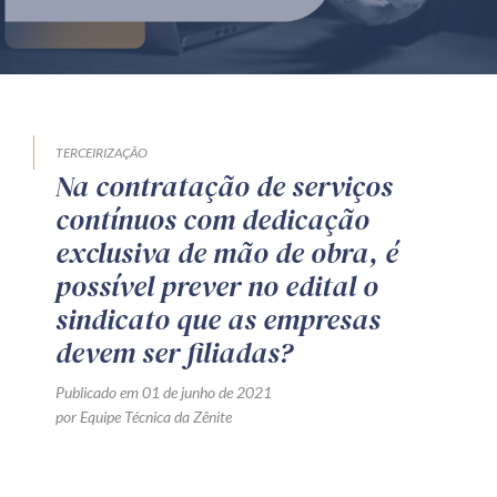
Produtos e serviços
Zênite Fácil IA
Zênite Play
Orientação por Escrito
TERCEIRIZAÇÃO
Na contratação de serviços
Mentoria Zênite
contínuos com dedicação
exclusiva de mão de obra, é
Capacitação
possível prever no edital o
sindicato que as empresas
Zênite Online
devem ser filiadas?
Eventos presenciais
Publicado em 01 de junho de 2021
Zênite in Company
por Equipe Técnica da Zênite
Diferenciais