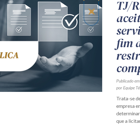
TJ/R
acei
serv
fim 
rest
comp
Publicado em
por Equipe Té
Trata-se d
empresa em
determinar
que a licit