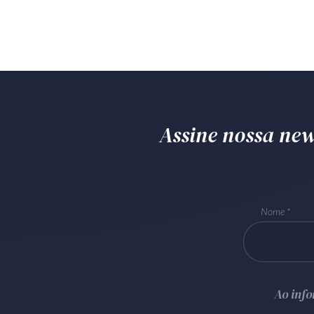
Assine nossa news
Nome
Ao inf