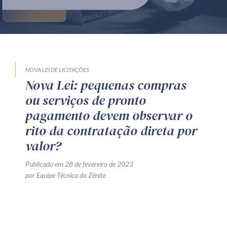
Produtos e serviços
Zênite Fácil IA
Zênite Play
Orientação por Escrito
NOVA LEI DE LICITAÇÕES
Nova Lei: pequenas compras
Mentoria Zênite
ou serviços de pronto
pagamento devem observar o
Capacitação
rito da contratação direta por
valor?
Zênite Online
Publicado em 28 de fevereiro de 2023
Eventos presenciais
por Equipe Técnica da Zênite
Zênite in Company
Diferenciais