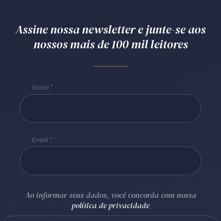
Receba por RSS
Assine nossa newsletter e junte-se aos
nossos mais de 100 mil leitores
Av. Sete de Setembro, 4698
Batel
Curitiba
/
PR
CEP
80240-000
Telefone (41) 2109-8666
Nome
Whatsapp (41) 98881-6616
Email
Ao informar seus dados, você concorda com nossa
política de privacidade