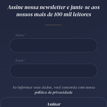
Assine nossa newsletter e junte-se aos
Receba por RSS
nossos mais de 100 mil leitores
Av. Sete de Setembro, 4698
Batel
Curitiba
/
PR
CEP
80240-000
Nome
Telefone (41) 2109-8666
Whatsapp (41) 98881-6616
Email
Ao informar seus dados, você concorda com nossa
política de privacidade