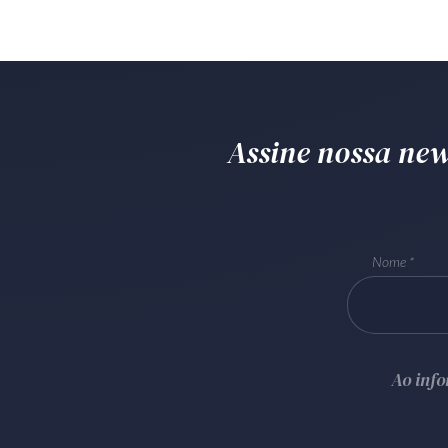
Assine nossa news
Nome
Ao inf