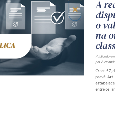
A re
disp
o va
na o
clas
Publicado em
por Alessand
O art. 57, 
prevê: Art.
estabelecer
entre os lan