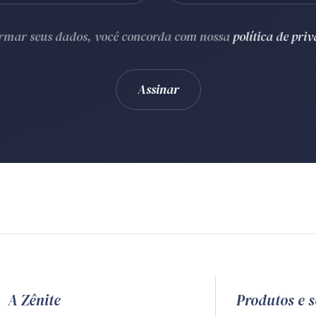
ormar seus dados, você concorda com nossa
política de pri
A Zênite
Produtos e s