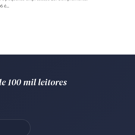
 é...
e 100 mil leitores