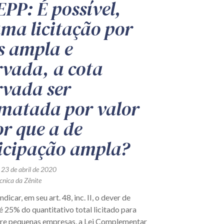
PP: É possível,
ma licitação por
s ampla e
rvada, a cota
rvada ser
matada por valor
r que a de
icipação ampla?
 23 de abril de 2020
cnica da Zênite
dicar, em seu art. 48, inc. II, o dever de
é 25% do quantitativo total licitado para
tre pequenas empresas, a Lei Complementar