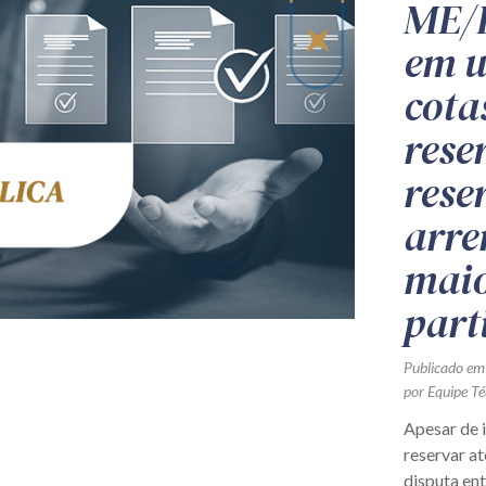
ME/E
em u
cota
rese
rese
arre
maio
part
Publicado em
por Equipe Té
Apesar de in
reservar at
disputa en