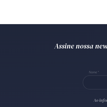
Assine nossa news
Nome
Ao inf