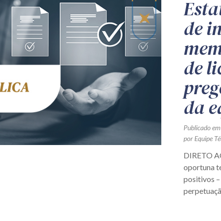
Esta
de i
memb
de li
preg
da e
Publicado em
por Equipe Té
DIRETO AO 
oportuna te
positivos –
perpetuação