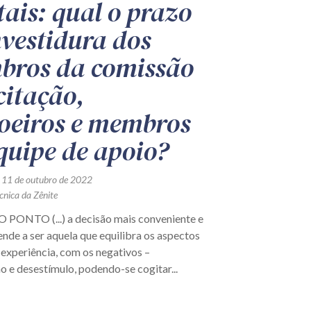
tais: qual o prazo
nvestidura dos
ros da comissão
citação,
oeiros e membros
quipe de apoio?
 11 de outubro de 2022
cnica da Zênite
PONTO (...) a decisão mais conveniente e
nde a ser aquela que equilibra os aspectos
 experiência, com os negativos –
 e desestímulo, podendo-se cogitar...