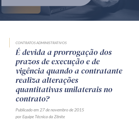
Produtos e serviços
Zênite Fácil IA
Zênite Play
Orientação por Escrito
CONTRATOS ADMINISTRATIVOS
É devida a prorrogação dos
Mentoria Zênite
prazos de execução e de
vigência quando a contratante
Capacitação
realiza alterações
quantitativas unilaterais no
Zênite Online
contrato?
Eventos presenciais
Publicado em 27 de novembro de 2015
Zênite in Company
por Equipe Técnica da Zênite
Diferenciais