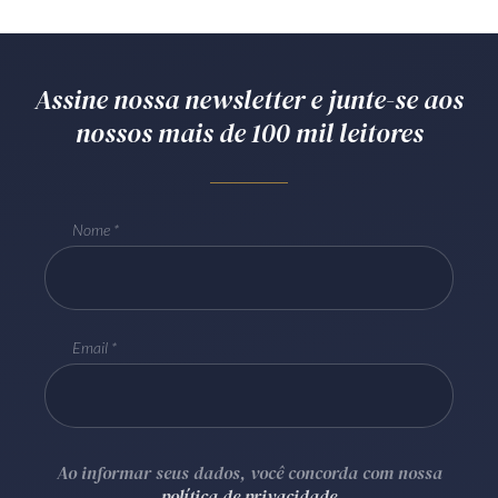
Receba por RSS
Assine nossa newsletter e junte-se aos
Av. Sete de Setembro, 4698
nossos mais de 100 mil leitores
Batel
Curitiba
/
PR
CEP
80240-000
Telefone (41) 2109-8666
Whatsapp (41) 98881-6616
Nome
Email
Ao informar seus dados, você concorda com nossa
política de privacidade