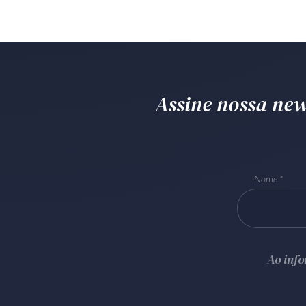
Assine nossa news
Nome
Ao inf