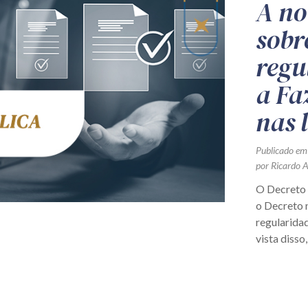
A no
sobr
regu
a Fa
nas 
Publicado em
por Ricardo 
O Decreto 
o Decreto n
regularida
vista disso,