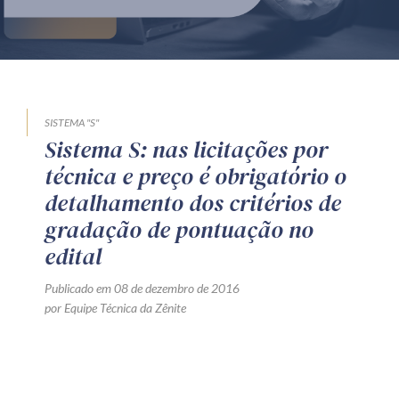
Produtos e serviços
Zênite Fácil IA
Zênite Play
Orientação por Escrito
SISTEMA "S"
Sistema S: nas licitações por
Mentoria Zênite
técnica e preço é obrigatório o
detalhamento dos critérios de
Capacitação
gradação de pontuação no
edital
Zênite Online
Publicado em 08 de dezembro de 2016
Eventos presenciais
por Equipe Técnica da Zênite
Zênite in Company
Diferenciais