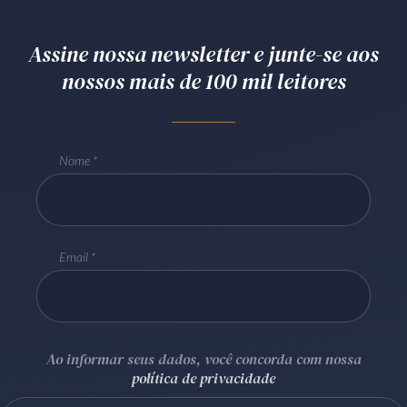
Receba por RSS
Assine nossa newsletter e junte-se aos
nossos mais de 100 mil leitores
Av. Sete de Setembro, 4698
Batel
Curitiba
/
PR
CEP
80240-000
Telefone (41) 2109-8666
Nome
Whatsapp (41) 98881-6616
Email
Ao informar seus dados, você concorda com nossa
política de privacidade