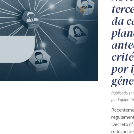
terc
da c
plan
ante
crit
por 
gêne
Publicado em
por Equipe Té
Recentemen
regulament
Decreto nº
redução de