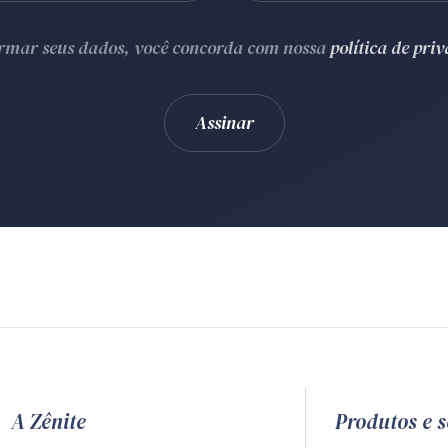
ormar seus dados, você concorda com nossa
política de pri
A Zênite
Produtos e s