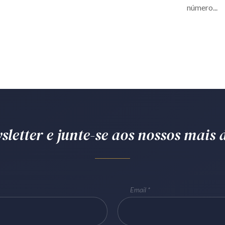
número...
letter e junte-se aos nossos mais d
Email